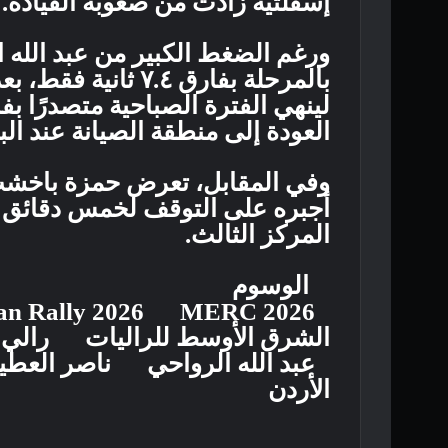
إسفلتية زادت من صعوبة القيادة.
ورغم الضغط الكبير من عبد الله ا
العودة إلى منطقة الصيانة عند الب
وفي المقابل، تعرض حمزة باخشب 
أجبره على التوقف لخمس دقائق تق
المركز الثالث.
الوسوم
an Rally 2026
MERC 2026
الشرق الأوسط للراليات
رالي ال
عبد الله الرواحي
ناصر العطي
الأردن