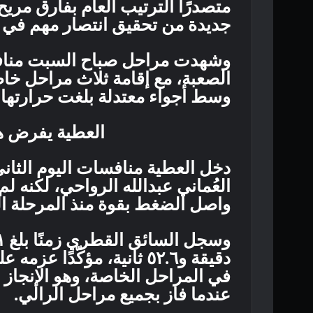
متصدرًا الترتيب العام بفارق مري
جديدة من تحقيق انتصار مهم في 
وشهدت مراحل صباح السبت مناف
الصعبة، مع إقامة ثلاث مراحل خا
وسط أجواء معتدلة بلغت حرارتها نحو ٢٥ درجة م
العطية يفرض هيم
العُماني عبدالله الرواحي، لكنه ل
واصل الضغط بقوة منذ المرحلة السا
دقيقة و٥٢.٦ ثانية، مؤكّد
عندما فاز بجميع مراحل الرالي.