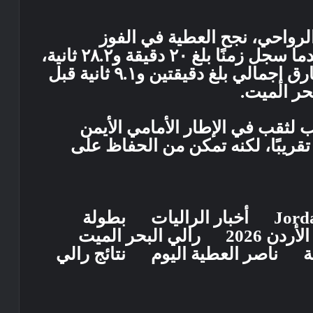
لرواحي، نجح العطية في الفوز
بالمرحلة بفارق ٧.٤ ثانية فقط، بعدما سجل زمنًا بلغ ٢٠ دقيقة و٢٨.٢ ثانية،
لينهي الفترة الصباحية متصدرًا بفارق إجمالي بلغ دقيقتين و٩.١ ثانية قبل
حر الميت.
لثقب في الإطار الأمامي الأيمن
ريبًا، لكنه تمكن من الحفاظ على
Jord
أخبار الراليات
بطولة
أردن 2026
رالي البحر الميت
ة
ناصر العطية اليوم
نتائج رالي