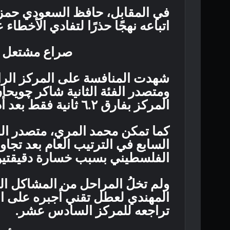
في المقابل، حافظ السعودي حمز
اتباعه نهجًا حذرًا لتفادي الأخطا
صراع مشتعل خ
شهدت المنافسة على المركز الرابع
ومتصدر الفئة الثانية شاکر چويح
المركز بفارق ٦.٢ ثانية فقط بعد أداء قوي في المرحلة السابعة.
كما تمكن محمد المري، متصدر الفئ
السابع في الترتيب العام بعد تجاو
الفلسطيني بسبب خسارة دقيقتين ف
ولم تخلُ المراحل من المشاكل ا
المهندي لعطل تقني أجبره على ال
تراجعه للمركز السادس عشر.