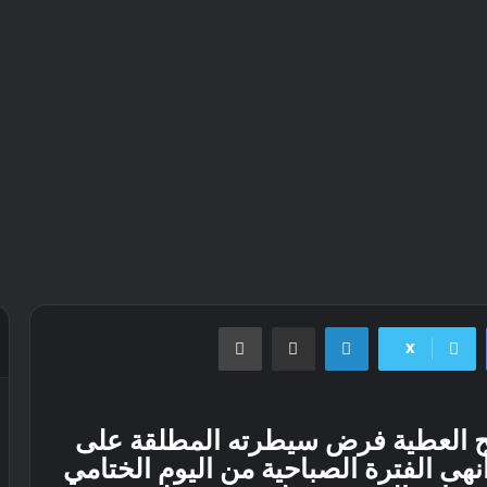
لينكدإن
مشاركة عبر البريد
طباعة
X
ح العطية فرض سيطرته المطلقة على
ي الأردن ٢٠٢٦ بعدما أنهى الفترة الصباحية من اليوم الختامي