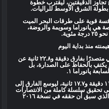
ح تجاوز الدقيقتين، ليقترب خطوة
بطولة الشرق الأوسط للراليات.
سة قوية على طرقات البحر الميت
صة هي پانوراما وسويمة والروضة،
ئوية.
نته منذ بداية اليوم
دخل العطية منافسات اليوم الثاني متصدرًا بفارق دقيقة و٢٢.٨ ثانية عن
م يكتفِ بالحفاظ على الصدارة، بل
بعة پانوراما ١.
وسجل السائق القطري زمنًا بلغ ١١ دقيقة و١٧.٧ ثانية، ليوسع الفارق إلى
ًا عزمه على تحقيق سلسلة كاملة من الانتصارات
في المراحل الخاصة، وهو الإنجاز الذي سبق أن حققه في نسخة ٢٠١٦