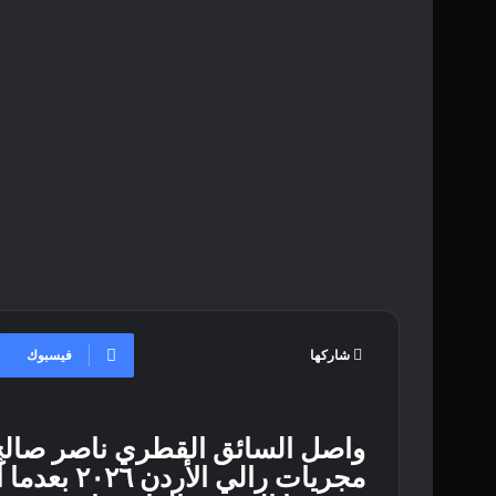
فيسبوك
شاركها
واصل السائق القطري ناصر صال
مجريات رال