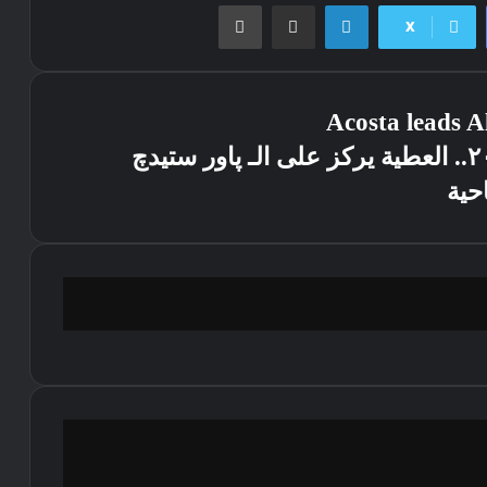
لينكدإن
مشاركة عبر البريد
طباعة
X
Acosta leads 
تصريحات مثيرة من رالي الأردن ٢٠٢٦.. العطية يركز على الـ پاور ستيدچ
حية