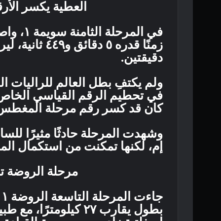
العطية يكسر الأر
في المرح
زمنًا قدره ٥ د
دقيقتين.
ولم يكتفِ بطل العالم للراليات ال
في تحطيم الرقم القياسي الخاص با
كان قد كسر رقم مرحلة المغطس 
وشهدت المرحلة حادثًا مثيرًا للسا
إم، لكنها تمكنت من استكمال المنافس
مرحلة الروضة ت
ج
بطول يقارب ٢٧ كيلومتر