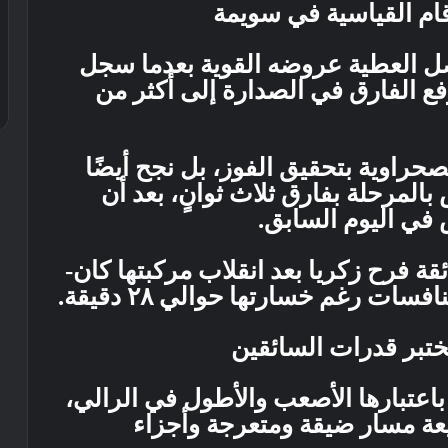
قام القياسية في سويمة
لة الثامنة سويمة ١، واصل العطية عروضه القوية بعدما سجل
قائق و٤٤٩ ثانية، ليرفع الفارق في الصدارة إلى أكثر من
صحراوية بتحقيق الفوز، بل نجح أيضًا
لمرحلة بفارق ثلاث ثوانٍ، بعد أن
في اليوم السابق.
ئقة فرح زكريا بعد انقلاب مركبتها كان-
ات رغم خسارتها حوالي ٢٨ دقيقة.
ختبر قدرات السائقين
اءت المرحلة التاسعة الروضة ١ باعتبارها الأصعب والأطول في الرالي،
ًا، مع طبيعة مسار ضيقة ومتعرجة وأجزاء