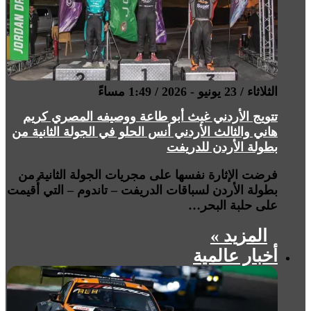
الثلاثاء / 23 يونيو - 2026 / 1:49 مساءً
تتويج الأردني غيث أبو طاعة ووصيفه المصري كريم
هاني والثالث الأردني أنس الحلو في الجولة الثانية من
بطولة الأردن للدريفت
فرضت الإثارة نفسها على مجريات الجولة الثانية من
بطولة الأردن لسباقات الدريفت – تاندوم – التي أُقيمت
على حلبة البحر…
المزيد »
أخبار عالمية