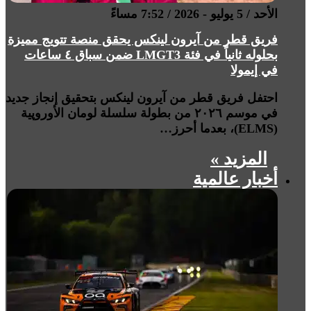
الأحد / 5 يوليو - 2026 / 7:52 مساءً
فريق قطر من آيرون لينكس يحقق منصة تتويج مميزة
بحلوله ثانياً في فئة LMGT3 ضمن سباق ٤ ساعات
في إيمولا
احتفل فريق قطر من آيرون لينكس بتحقيق إنجاز جديد
في موسم ٢٠٢٦ من بطولة سلسلة لومان الأوروپية
(ELMS)، بعدما أحرز…
المزيد »
أخبار عالمية