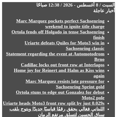
السبت / 8 أغسطس - 2026 / 12:38 صباحًا
أخبار عاجلة
Marc Marquez pockets perfect Sachsenring
weekend to ignite title charge
Ortola fends off Holgado in tense Sachsenring
finish
Uriarte defeats Quiles for Moto3 win in
Sachsenring classic
Statement regarding the event at Automotodrom
Brno
Cadillac locks out front row at Interlagos
Home joy for Reinert and Halm as Kiss wins
again
Marc Marquez resists late pressure for
Sachsenring Sprint gold
Ortola stuns to edge out Gonzalez for debut
Moto2 pole
Uriarte heads Moto3 front row split by just 0.029s
⁩⁩⁩⁩⁩⁩اللبناني فغالي يحقق رقمُا قياسيًا جديدًا ويتوج بلقب
سباق الحسين لتسلق مرتفع الرمان