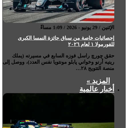
الإثنين / 29 يونيو - 2026 / 1:09 مساءً
إحصائيات خاصة من سباق جائزة النمسا الكبرى
للفورمولا ١ لعام ٢٠٢٦
حقق چورچ راسل فوزه السابع في مسيرته (يملك
رينيه أرنو وخواني پابلو مونتويا نفس العدد)، ووصل إلى
منصة التتويج ٢٨…
المزيد »
أخبار عالمية