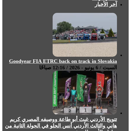
آخر الأخبار
Goodyear FIA ETRC back on track in Slovakia
السبت / 6 يونيو - 2026 / 12:16 صباحًا
تتويج الأردني غيث أبو طاعة ووصيفه المصري كريم
هاني والثالث الأردني أنس الحلو في الجولة الثانية من