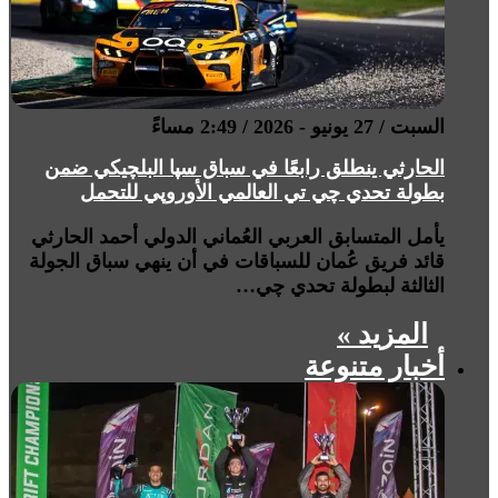
السبت / 27 يونيو - 2026 / 2:49 مساءً
الحارثي ينطلق رابعًا في سباق سپا البلچيكي ضمن
بطولة تحدي چي تي العالمي الأوروپي للتحمل
يأمل المتسابق العربي العُماني الدولي أحمد الحارثي
قائد فريق عُمان للسباقات في أن ينهي سباق الجولة
الثالثة لبطولة تحدي چي…
المزيد »
أخبار متنوعة