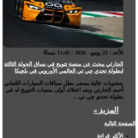
الأحد / 21 يونيو - 2026 / 11:45 مساءً
الحارثي يبحث عن منصة تتويج في سباق الجولة الثالثة
لبطولة تحدي چي تي العالمي الأوروپي في بلچيكا
بمعنويات عالية يسعى بطل سباقات السيارات العُماني
أحمد الحارثي وبعد اعتلائه أولى منصات التتويج له في
بطولة تحدي چي تي…
المزيد »
الصفحة التالية
الأكثر قراءة