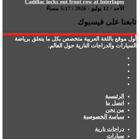
Cadillac locks out front row at Interlagos
الأحد / 12 يوليو - 2026 / 5:17 مساءً
تابعنا على فيسبوك
أول موقع باللغة العربية متخصص بكل ما يتعلق برياضة
السيارات والدراجات النارية حول العالم.
فيسبوك
X
يوتيوب
انستقرام
ملخص
الموقع
الرئيسية
RSS
اتصل بنا
من نحن
سياسة الخصوصية
دراجات نارية
سيارات