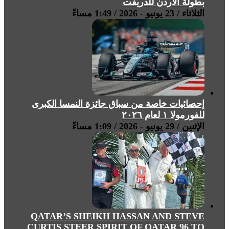
بطولة الأردن للدريفت
الثلاثاء / 23 يونيو - 2026 / 1:49 مساءً
إحصائيات خاصة من سباق جائزة النمسا الكبرى
للفورمولا ١ لعام ٢٠٢٦
الإثنين / 29 يونيو - 2026 / 1:09 مساءً
QATAR’S SHEIKH HASSAN AND STEVE
CURTIS STEER SPIRIT OF QATAR 96 TO