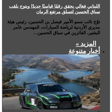
⁩⁩⁩⁩⁩⁩اللبناني فغالي يحقق رقمُا قياسيًا جديدًا ويتوج بلقب
سباق الحسين لتسلق مرتفع الرمان
توّج نائب سمو الأمير فيصل بن الحسين، رئيس هيئة
مديري الأردنية لرياضة السيارات، المهندس عامر
البشير، الفائزين في سباق الحسين…
المزيد »
أخبار متنوعة