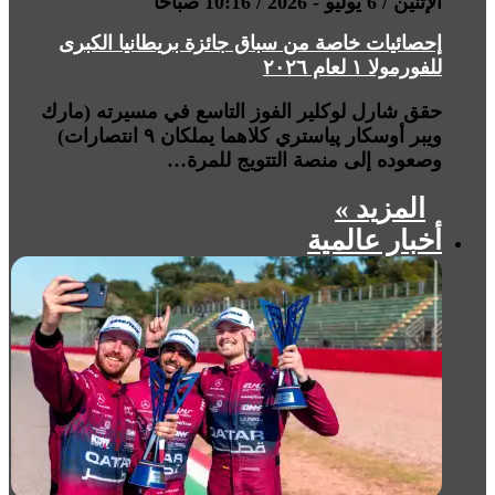
الإثنين / 6 يوليو - 2026 / 10:16 صباحًا
إحصائيات خاصة من سباق جائزة بريطانيا الكبرى
للفورمولا ١ لعام ٢٠٢٦
حقق شارل لوكلير الفوز التاسع في مسيرته (مارك
ويبر أوسكار پياستري كلاهما يملكان ٩ انتصارات)
وصعوده إلى منصة التتويج للمرة…
المزيد »
أخبار عالمية