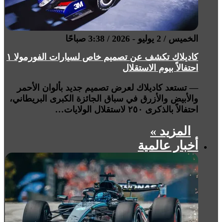
الخميس / 2 يوليو - 2026 / 3:38 صباحًا
كاديلاك تكشف عن تصميم خاص لسيارات الفورمولا ١
احتفالاً بيوم الاستقلال
— تستعد كاديلاك لعرض تصميم جديد بألوان الأحمر
والأبيض والأزرق في سباق الجائزة الكبرى البريطاني،
احتفالاً بالذكرى ٢٥٠ لاستقلال الولايات…
المزيد »
أخبار عالمية