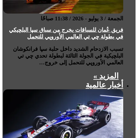
الجمعة / 3 يوليو - 2026 / 11:38 صباحًا
فريق عُمان للسباقات يخرج من سباق سپا البلچيكي
في بطولة چي تي العالمي الأوروپي للتحمل
تسبب الازدحام الشديد داخل حلبة سپا فرانكوشان
البلچيكية في الجولة الثالثة لبطولة تحدي چي تي
العالمي الأوروپي للتحمل إلى خروج…
المزيد »
أخبار عالمية