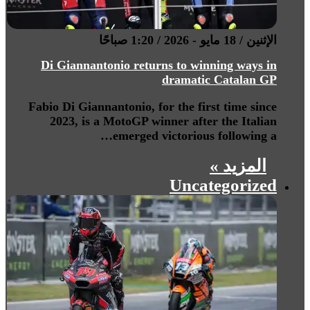
الإثنين / 18 مايو - 2026 / 1:20 صباحًا
Di Giannantonio returns to winning ways in
dramatic Catalan GP
Fabio Di Giannantonio, for the first time since
2023, is a MotoGP winner after the Italian
emerged victorious following a…
المزيد »
Uncategorized