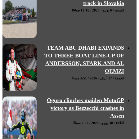
track in Slovakia
السبت / 6 يونيو - 2026 / 12:16 صباحًا
TEAM ABU DHABI EXPANDS
TO THREE BOAT LINE-UP OF
ANDERSSON, STARK AND AL
QEMZI
الجمعة / 17 أبريل - 2026 / 3:51 مساءً
Ogura clinches maiden MotoGP
victory as Bezzecchi crashes in
Assen
الثلاثاء / 30 يونيو - 2026 / 2:07 مساءً