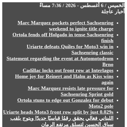
الخميس / 6 أغسطس - 2026 / 7:36 مساءً
أخبار عاجلة
Marc Marquez pockets perfect Sachsenring
weekend to ignite title charge
Ortola fends off Holgado in tense Sachsenring
finish
Uriarte defeats Quiles for Moto3 win in
Sachsenring classic
Statement regarding the event at Automotodrom
Brno
Cadillac locks out front row at Interlagos
Home joy for Reinert and Halm as Kiss wins
again
Marc Marquez resists late pressure for
Sachsenring Sprint gold
Ortola stuns to edge out Gonzalez for debut
Moto2 pole
Uriarte heads Moto3 front row split by just 0.029s
⁩⁩⁩⁩⁩⁩اللبناني فغالي يحقق رقمُا قياسيًا جديدًا ويتوج بلقب
سباق الحسين لتسلق مرتفع الرمان