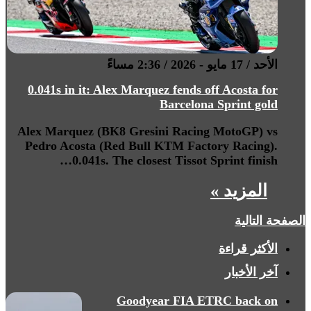
الأحد / 17 مايو - 2026 / 2:36 مساءً
0.041s in it: Alex Marquez fends off Acosta for
Barcelona Sprint gold
Alex Marquez (BK8 Gresini Racing MotoGP) vs
Pedro Acosta (Red Bull KTM Factory Racing).
0.041s. The closest Tissot Sprint finish…
المزيد »
الصفحة التالية
الأكثر قراءة
آخر الأخبار
Goodyear FIA ETRC back on