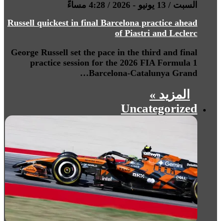
السبت / 13 يونيو - 2026 / 4:28 مساءً
Russell quickest in final Barcelona practice ahead
of Piastri and Leclerc
George Russell set the pace in the third and final
practice session for the 2026 FIA Formula 1
Barcelona-Catalunya Grand…
المزيد »
Uncategorized