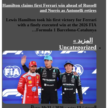
Hamilton claims first Ferrari win ahead of Russell
and Norris as Antonelli retires
Lewis Hamilton took his first victory for Ferrari
with a finely executed win at the 2026 FIA
Formula 1 Barcelona-Catalunya…
المزيد »
Uncategorized
السبت / 13 يونيو - 2026 / 10:31 مساءً