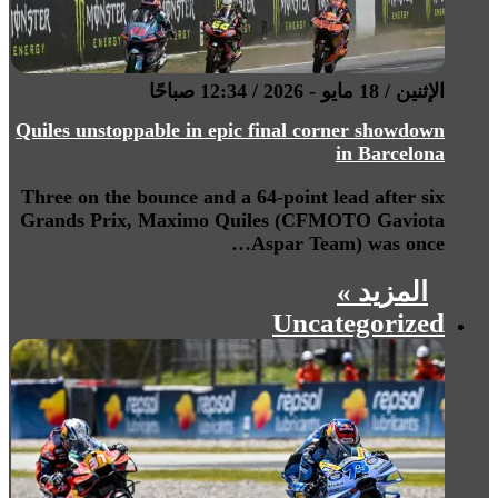
الإثنين / 18 مايو - 2026 / 12:34 صباحًا
Quiles unstoppable in epic final corner showdown
in Barcelona
Three on the bounce and a 64-point lead after six
Grands Prix, Maximo Quiles (CFMOTO Gaviota
Aspar Team) was once…
المزيد »
Uncategorized