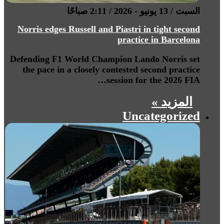
السبت / 13 يونيو - 2026 / 2:11 صباحًا
Norris edges Russell and Piastri in tight second
practice in Barcelona
Defending F1 World Champion Lando Norris set
the pace in a closely contested second practice
session for the 2026 FIA…
المزيد »
Uncategorized