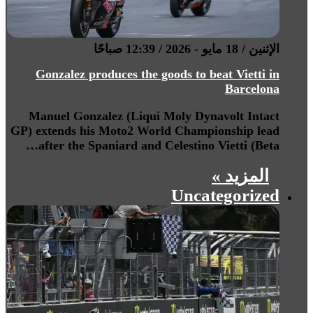
الإثنين / 18 مايو - 2026 / 12:39 صباحًا
Gonzalez produces the goods to beat Vietti in
Barcelona
Manuel Gonzalez (Liqui Moly Dynavolt Intact
GP) extends his Moto2 World Championship lead
after the Spaniard and Celestino Vietti (Beta…
المزيد »
Uncategorized