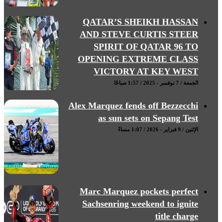
QATAR’S SHEIKH HASSAN
AND STEVE CURTIS STEER
SPIRIT OF QATAR 96 TO
OPENING EXTREME CLASS
VICTORY AT KEY WEST
الجمعة / 7 نوفمبر - 2025 / 1:57 صباحًا
Alex Marquez fends off Bezzecchi
as sun sets on Sepang Test
الإثنين / 9 فبراير - 2026 / 1:07 مساءً
Marc Marquez pockets perfect
Sachsenring weekend to ignite
title charge