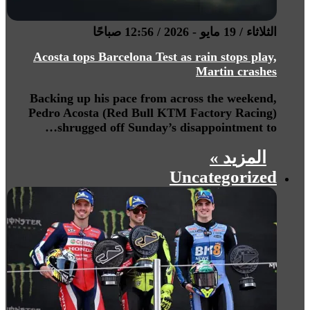
الثلاثاء / 19 مايو - 2026 / 12:56 صباحًا
Acosta tops Barcelona Test as rain stops play,
Martin crashes
Backing up his pace from across the weekend,
Pedro Acosta (Red Bull KTM Factory Racing)
shrugged off Sunday’s disappointment to…
المزيد »
Uncategorized