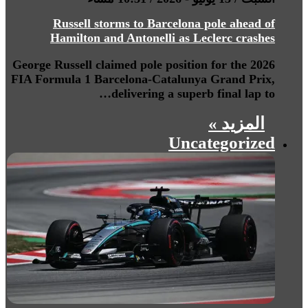
Russell storms to Barcelona pole ahead of
Hamilton and Antonelli as Leclerc crashes
George Russell claimed pole position for the 2026
FIA Formula 1 Barcelona-Catalunya Grand Prix,
delivering a superb final lap to…
المزيد »
Uncategorized