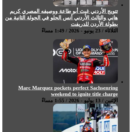
تتويج الأردني غيث أبو طاعة ووصيفه المصري كريم
هاني والثالث الأردني أنس الحلو في الجولة الثانية من
بطولة الأردن للدريفت
الثلاثاء / 23 يونيو - 2026 / 1:49 مساءً
Marc Marquez pockets perfect Sachsenring
weekend to ignite title charge
الإثنين / 13 يوليو - 2026 / 1:55 مساءً