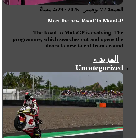
الجمعة / 7 نوفمبر - 2025 / 4:29 مساءً
Meet the new Road To MotoGP
The Road to MotoGP is evolving. The
programme, which searches out and opens the
doors to new talent from around…
المزيد »
Uncategorized