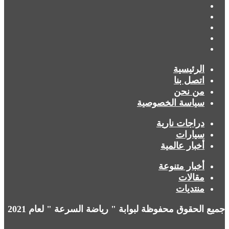
فيسبوك
X
يوتيوب
انستقرام
ملخص
الموقع
الرئيسية
RSS
اتصل بنا
من نحن
سياسة الخصوصية
دراجات نارية
سيارات
أخبار عالمية
أخبار متنوعة
مقالات
منتديات
جميع الحقوق محفوظة لبوابة " رياضة السرعة " لعام 2021
زر