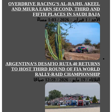
OVERDRIVE RACING’S AL-RAJHI, AKEEL
AND MIURA EARN SECOND, THIRD AND
FIFTH PLACES IN SAUDI BAJA
الأحد / 1 فبراير - 2026 / 1:03 مساءً
ARGENTINA’S DESAFIO RUTA 40 RETURNS
TO HOST THIRD ROUND OF FIA WORLD
RALLY-RAID CHAMPIONSHIP
الثلاثاء / 19 مايو - 2026 / 12:59 صباحًا