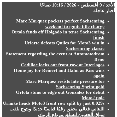
الأحد / 9 أغسطس - 2026 / 10:16 صباحًا
أخبار عاجلة
Marc Marquez pockets perfect Sachsenring
weekend to ignite title charge
Ortola fends off Holgado in tense Sachsenring
finish
Uriarte defeats Quiles for Moto3 win in
Sachsenring classic
Statement regarding the event at Automotodrom
Brno
Cadillac locks out front row at Interlagos
Home joy for Reinert and Halm as Kiss wins
again
Marc Marquez resists late pressure for
Sachsenring Sprint gold
Ortola stuns to edge out Gonzalez for debut
Moto2 pole
Uriarte heads Moto3 front row split by just 0.029s
⁩⁩⁩⁩⁩⁩اللبناني فغالي يحقق رقمُا قياسيًا جديدًا ويتوج بلقب
سباق الحسين لتسلق مرتفع الرمان