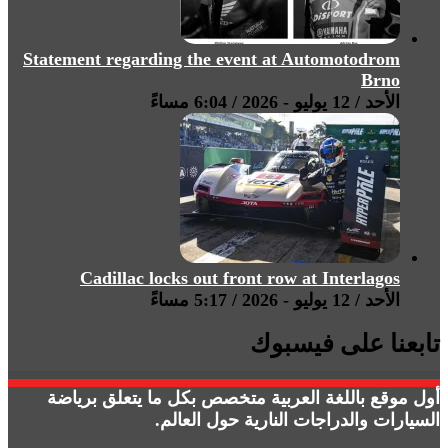
Statement regarding the event at Automotodrom
Brno
الأحد / 12 يوليو - 2026 / 6:04 مساءً
Cadillac locks out front row at Interlagos
الأحد / 12 يوليو - 2026 / 5:17 مساءً
تابعنا على فيسبوك
أول موقع باللغة العربية متخصص بكل ما يتعلق برياضة
السيارات والدراجات النارية حول العالم.