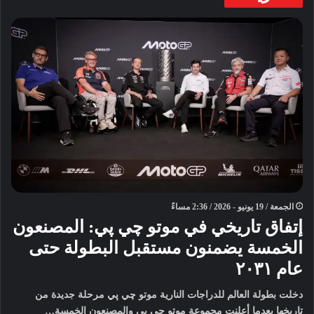
الجمعة / 19 يونيو - 2026 / 2:36 مساءً
إتفاق تاريخي في موتو چي پي: المصنعون
الخمسة يضمنون مستقبل البطولة حتى
عام ٢٠٣١
دخلت بطولة العالم للدراجات النارية موتو چي پي مرحلة جديدة من
تاريخها بعدما أعلنت مجموعة موتو چي پي والمصنعون الخمسة…