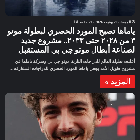
الجمعة / 26 يونيو - 2026 / 12:21 صباحًا
ياماها تصبح المورد الحصري لبطولة موتو
٣ من ٢٠٢٨ حتى ٢٠٣٣.. مشروع جديد
لصناعة أبطال موتو چي پي المستقبل
أعلنت بطولة العالم للدراجات النارية موتو چي پي وشركة ياماها عن
مشروع طويل الأمد يجعل ياماها المورد الحصري للدراجات المشاركة…
المزيد »