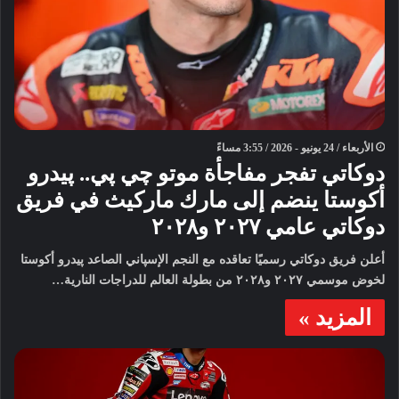
الأربعاء / 24 يونيو - 2026 / 3:55 مساءً
دوكاتي تفجر مفاجأة موتو چي پي.. پيدرو
أكوستا ينضم إلى مارك ماركيث في فريق
دوكاتي عامي ٢٠٢٧ و٢٠٢٨
أعلن فريق دوكاتي رسميًا تعاقده مع النجم الإسپاني الصاعد پيدرو أكوستا
لخوض موسمي ٢٠٢٧ و٢٠٢٨ من بطولة العالم للدراجات النارية…
المزيد »