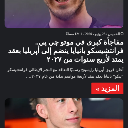
الخميس / 25 يونيو - 2026 / 12:11 مساءً
مفاجأة كبرى في موتو چي پي..
فرانتشيسكو بانيايا ينضم إلى أپريليا بعقد
يمتد لأربع سنوات من ٢٠٢٧
أعلن فريق أپريليا رايسينج رسميًا التعاقد مع النجم الإيطالي فرانتشيسكو
“پيكو” بانيايا بعقد يمتد لأربعة مواسم بداية من عام ٢٠٢٧،…
المزيد »