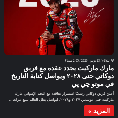
الثلاثاء / 23 يونيو - 2026 / 2:05 مساءً
مارك ماركيث يجدد عقده مع فريق
دوكاتي حتى ٢٠٢٨ ويواصل كتابة التاريخ
في موتو چي پي
أعلن فريق دوكاتي رسميًا استمرار تعاقده مع النجم الإسپاني مارك
ماركيث حتى موسمي ٢٠٢٧ و٢٠٢٨، ليواصل بطل العالم سبع مرات…
المزيد »