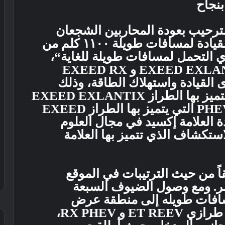
بنجاح
لترحيب بعودة المحاربين الشجعان
السبعة الذين شاركوا في اختبار القيادة لمسافات طويلة ١١٠٠ كلم من
ي التحمل لمسافات طويلة للغاية“،
أظهر الطرازان EXEED EXLANTIX ET REEV و EXEED RX
مدى القيادة واستهلاك الطاقة، وذلك
بفضل تقنية REEV الذهبية التي يتميز بها الطراز EXEED EXLANTIX
ET REEV وتقنية الجيل الثالث PHEV التي يتميز بها الطراز EXEED
 ريادة العلامة إكسيد في مجال العلوم
لاستكشاف الذي تتميز بها العلامة
قاً من حيث الترتيبات في الموقع
مر. ومع وصول الضيوف السبعة
مسافات طويله إلى منطقة عرض
السيارات على متن سياراتهم من طرازي ET REEV و RX PHEV،