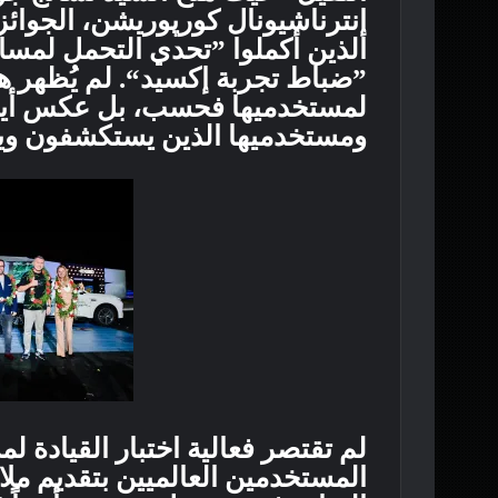
إنترناشيونال كورپوريشن، الجوائز
الذين أكملوا ”تحدي التحمل لمسا
”ضباط تجربة إكسيد“. لم يُظهر هذ
لمستخدميها فحسب، بل عكس أيضًا 
ومستخدميها الذين يستكشفون وينم
لم تقتصر فعالية اختبار القيادة 
المستخدمين العالميين بتقديم ملا