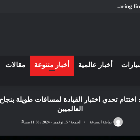
Ortola fends off Holgado in tense Sachsenring fin
يارات
أخبار عالمية
أخبار متنوعة
مقالات
مة إكسيد العالمية للمستخدمين ٢٠٢٤: اختتام تحدي اختبار القيادة لمسا
العالميين
رياضة السرعة
الجمعة / 15 نوفمبر - 2024 / 11:56 مساءً