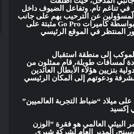
انبي المدخل، حيث أطلقت
 في تناغم تام. وتفاعل الضيوف داخل
لمسؤولين عن الترحيب بهم على جانب
الطريق، وتم التقاط هذا المشهد بواسطة كاميرات Go Pro مثبتة على
ور المنتظر في الموقع الرئيسي
لموكب إلى منطقة استقبال
ادة لمسافات طويلة، قام ممثلون من
ية بتزيين هؤلاء الأبطال العائدين
المشرفة ودعوتهم إلى المكان الرئيسي
 على ميلاد “ضباط التجربة العالميين”
 إكسيد
مر البيئي العالمي هو فقرة ”الوزن
يبينج، المدير العام لشركة شيري