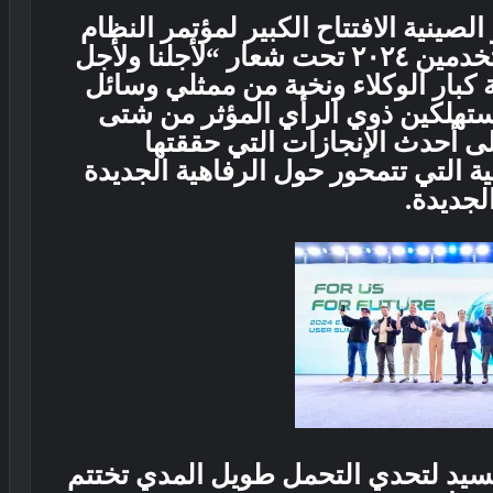
و الصينية الافتتاح الكبير لمؤتمر النظام
البيئي لقمة إكسيد العالمية للمستخدمين ٢٠٢٤ تحت شعار “لأجلنا ولأجل
كبار الوكلاء ونخبة من ممثلي وسائل
لمستهلكين ذوي الرأي المؤثر من شتى
لى أحدث الإنجازات التي حققتها
ية التي تتمحور حول الرفاهية الجديدة
الجديدة.
سيد لتحدي التحمل طويل المدي تختتم