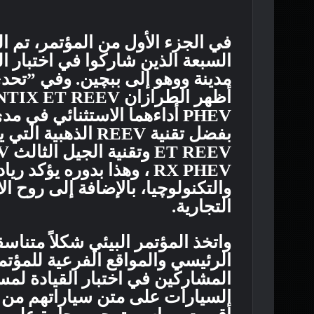
في الجزء الأول من المؤتمر، تم ا
مدينة ووهو إلى ببچين. وفي ”تحد
PHEV أداءهما الاستثنائي في 
RX PHEV ، وهذا بدوره يؤكد
والتكنولوچيا، بالإضافة إلى روح ا
التجارية.
واتخذ المؤتمر البيئي شكلاً متناس
الرئيسي والمواقع الفرعية للمؤت
المشاركين في اختبار القيادة ل