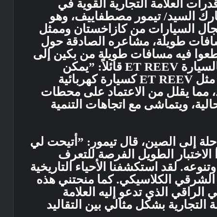
ات العلامة التجارية القوية في
شارك السيد/ تيمور مصطفاييف، وهو
جال السيارات من كازاخستان وممثل
سافات طويلة، مشاعره الصادقة حول
قطعوا فيه مسافات طويلة من بكين إلى
مدينة ووهو. وأشاد السيد/ تيمور بالسيارة ET REEV قائلاً: ”يمكن
استخدام سيارة من طراز REEV مثل ET REEV كسيارة كهربائية
، مما يقلل من الاعتماد على محطات
الية، ويتماشى مع اتجاهات التنمية
حلة إلى الصين، قال تيمور: ”أتيحت لي
لاختبار الطويل الفرصة للتعرف
نوعه. لقد استكشفنا الأحياء التاريخية
الشرقي الكلاسيكي. كما منحتني هذه
 الراقي الذي تدعو إليه العلامة
 التجارية بشكل مثالي بين التقاليد