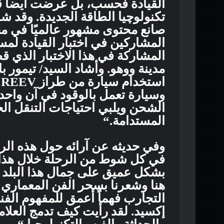
القيادة فحسب، بل عرضت أيضاً قدر
تكنولوچيا الطاقة الجديدة. وقد 
صانع محتوى مشهور عالميًا في م
المشاركين في اختبار القيادة لم
المشاركة في هذا الاختبار الذي 
وسيارة تعمل بالوقود في آن واحد
الشحن ويلبي احتياجات التنقل الح
المستدامة.“
وفي حديثه عن آرائه حول هذه الر
في كل شوط من الرحلة خلال هذا ا
بشكل عميق على جمال هذا البلد وت
هنا وشعرنا بسحر الفن المعماري 
التجارب فهماً أعمق للمفهوم الفني
إكسيد. لقد رأيت كيف تدمج العلامة