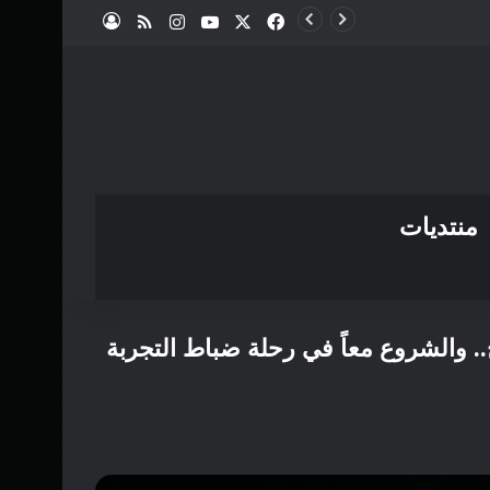
X
فيسبوك
يوتيوب
انستقرام
ملخص الموقع RSS
تسجيل الدخول
منتديات
فات طويلة بنجاح.. والشروع معاً في رحلة ضباط التجربة