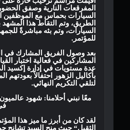
أقيمت مراسم ترحيب حارة على ج
المفرقعات النارية وصفق الحضور
السيارات بحماس مع الموظفين ا
السيارات، وتم بثه مباشرةً للجمه
للمؤتمر.
بعد وصول الفريق المشارك في ا
المشاركين في فعالية اختبار القي
عدة مستويات في إدارة إكسيد الدول
بأكاليل الزهور احتفالاً بعودتهم 
لتلقي التكريم النهائي.
معًا نبني أحلامنا: شهود عالميون
في
لقد كان من أبرز ما ميز هذا المؤت
الثقيل“ حيث منح السيد تشانج جو