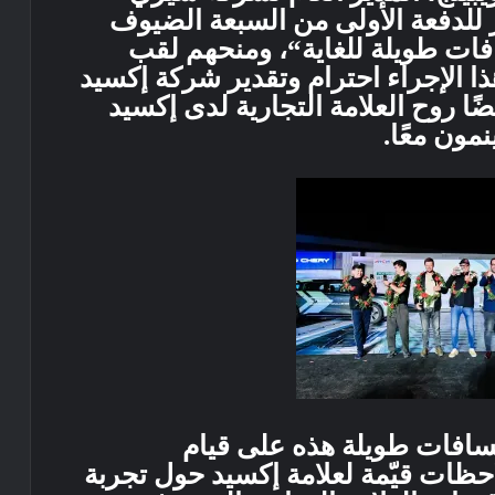
 للدفعة الأولى من السبعة الضيوف
فات طويلة للغاية“، ومنحهم لقب
ا الإجراء احترام وتقدير شركة إكسيد
روح العلامة التجارية لدى إكسيد
ون معًا.
لمسافات طويلة هذه على قيام
حظات قيّمة لعلامة إكسيد حول تجربة