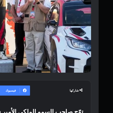
فيسبوك
شاركها
توّج صاحب السمو الملكي الأمير