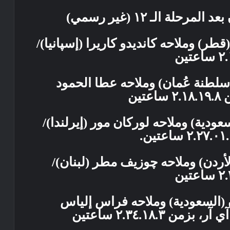
حلة الـ ١٢ (غير رسمي)
طر) وملاحه كانديدو كاريرا (إسپانيا)/
(سلطنة عُمان) وملاحه عطا الحمود
ين
ودية) وملاحه لوركان مور (إيرلندا)/
الأردن) وملاحه چوزيف مطر (لبنان)/
 (السعودية) وملاحه فراس إلياس
٢.٣٤.١٨.٣ ساعتين