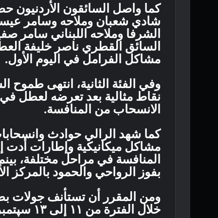
كما واصل السائقون الأردنيون ح
شادي شعبان وملاحه وسامر عيسى
الشرفا وملاحه اللبناني سامر صفير
السائق القطري ناصر خليفة العطية
مشاكل الفرامل في اليوم الأول.
وفي الفئة الثانية، انتهى طموح ا
نقاط مثالية بعد تعرضه لعطل في 
الانسحاب من المنافسة.
كما شهد الرالي حوادث وانسحابات
مشاكل ميكانيكية وإطارات أدت إ
المنافسة في مراحل مختلفة، بينما
بفوز الرواحي والحمود بالمركز الأ
ومن المقرر أن تستأنف جولات بط
خلال الفترة من ١١ إلى ١٣ سپتمبر المقبل