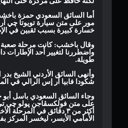
لكنه حافظ على مركزه حتى النهاي
أما السائق السعودي حمزة باخشب 
خسارة كبيرة بسبب ثقبين في الإط
وقال باخشب: كانت مرحلة صعبة جد
واضطررنا لتغيير أحد الإطارات داخ
طويلة.
وأنهى السائق الأردني الشيخ بدر ا
شكودا فابيا آر إس الرالي في المر
وجاء السائق السعودي باسل أبو ح
على متن فولكسڤاجن پولو چي تي 
أكثر من ٣ دقائق في المرحل
الأمامي الأيسر، ليخسر المركز بفارق ٣.١ ثانية فقط عن أقرب م