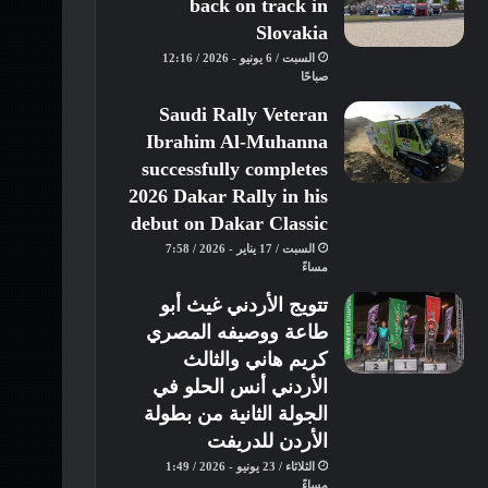
back on track in
Slovakia
السبت / 6 يونيو - 2026 / 12:16
صباحًا
Saudi Rally Veteran
Ibrahim Al-Muhanna
successfully completes
2026 Dakar Rally in his
debut on Dakar Classic
السبت / 17 يناير - 2026 / 7:58
مساءً
تتويج الأردني غيث أبو
طاعة ووصيفه المصري
كريم هاني والثالث
الأردني أنس الحلو في
الجولة الثانية من بطولة
الأردن للدريفت
الثلاثاء / 23 يونيو - 2026 / 1:49
مساءً