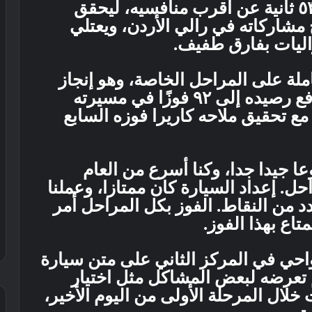
إس – رالي ٢، بفارق ٣ دقائق و٥٣.٧ ثانية عن أقرب منافسيه، ليحقق
قم الـ ١٨ في تاريخ مشاركاته في رالي الأردن، ويعتلي
ليات بفارق طفيف.
كاملة على المراحل الخاصة، وهو إنجاز
سبق أن حققه العام ٢٠١٦، فيما رفع رصيده إلى ٩٢ فوزًا في مسيرته
ع تحقيق ملاحه كاريرا فوزه السابع
عا جيدا جدا، وكنا أسرع من العام
ل. إعداد السيارة كان ممتازا، وعملنا
من النقاط. الفوز بكل المراحل أمر
تاع بهذا الفوز.
رواحي في المركز الثاني على متن سيارة
يا آر إس – رالي ٢، رغم تعرضه لبعض المشاكل مثل اختيار
خلال المرحلة الأولى من اليوم الأخير،