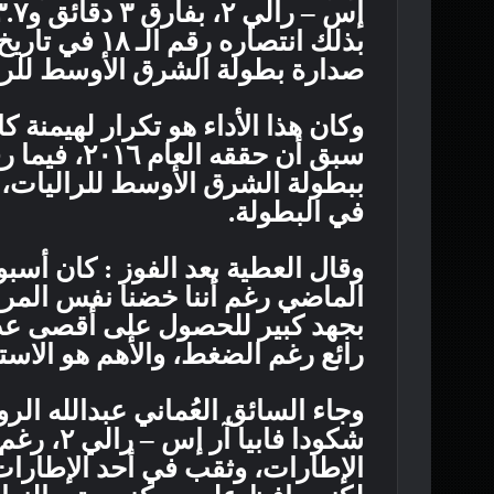
بذلك انتصاره ر
صدارة بطولة الشرق الأوسط للرا
وكان هذا الأداء هو تكرار لهيمنة 
ببطولة الشرق الأوسط للراليات، م
في البطولة.
وقال العطية بعد الفوز : كان أسبو
الماضي رغم أننا خضنا نفس المراح
بجهد كبير للحصول على أقصى عدد 
رائع رغم الضغط، والأهم هو الاستم
وجاء السائق العُماني عبدالله ال
شكودا فاب
الإطارات، وثقب في أحد الإطارات 