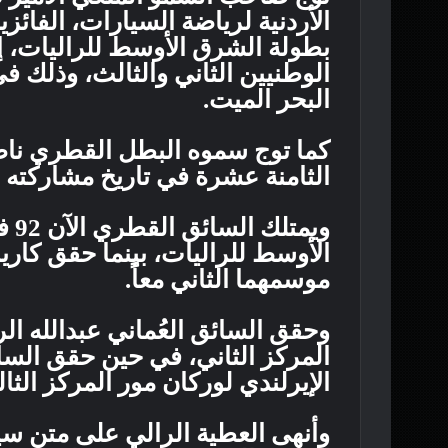
الأردنية لرياضة السيارات، الفائزي
بطولة الشرق الأوسط للراليات، إل
الوطنيين الثاني والثالث، وذلك ف
البحر الميت.
كما توج سموه البطل القطري ناصر
الثامنة عشرة في تاريخ مشاركته ف
ويم
الأوسط للراليات، بينما حقق كارير
موسمهما الثاني معاً.
وحقق السائق العُماني عبدالله ال
المركز الثاني، في حين حقق الس
الإيرلندي لوركان مور المركز الثا
وأنهى العطية الرالي على متن سيا