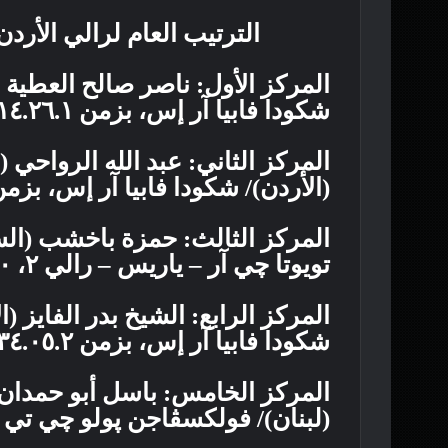
الترتيب العام لرالي الأردن بعد المر
المركز الأول: ناصر صالح العطية (ق
شكودا فابيا آر إس، بزمن ٢.١٤.٢٦.١ ساعتين
المركز الثاني: عبد الله الرواحي 
(الأردن)/ شكودا فابيا آر إس، بزمن ٢.١٨.١٩.٨ ساعت
المركز الثالث: حمزة باخشب (السع
تويوتا چي آر – ياريس – رالي ٢، ٢.٢٧.٠١.٠ ساعتين.
المركز الرابع: الشيخ بدر الفايز (
شكودا فابيا آر إس، بزمن ٢.٣٤.٠٥.٢ ساعتين
المركز الخامس: باسل أبو حمدان
(لبنان)/ فولكسڤاجن پولو چي تي آي آر، بزمن 