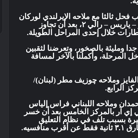
ة.
فحل ثالثا مع ملاحه الإيرلندي لوركان
مور على متن سيارة تويوتا چي آر – ياريس – رالي ٢، بعد أن تجاوز
ارات خلال إحدى المراحل الطويلة.
ا ومليئة بالصخور، وتعرضنا لثقبين
ل المرحلة، وأكملنا بالآخر لمسافة
لفايز وملاحه چوزيف مطر (لبنان)/
كز الرابع.
مدان وملاحه اللبناني فراس إلياس
إي آر بالمركز الخامس بعد أن خسر
ة الأخيرة بسبب تلف في نظام التعليق
نافسيه.