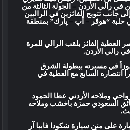
ن في رالي الأردن – الجولة الثالثة من
ى جانب تتويج الفائزين في الراليين
ي حلبة “هوڤر – أپ – پارك” بمنطقة
 العطية الفائز بلقب الرالي للمرة
ي رالي الأردن.
تلك السائق القطري الآن 92 فوزاً في مسيرته ببطولة الشرق
ا انتصاره السابع مع العطية في
رواحي وملاحه الأردني عطا الحمود
ائق السعودي حمزة باخشب وملاحه
لث.
رة على متن سيارة شكودا فابيا آر