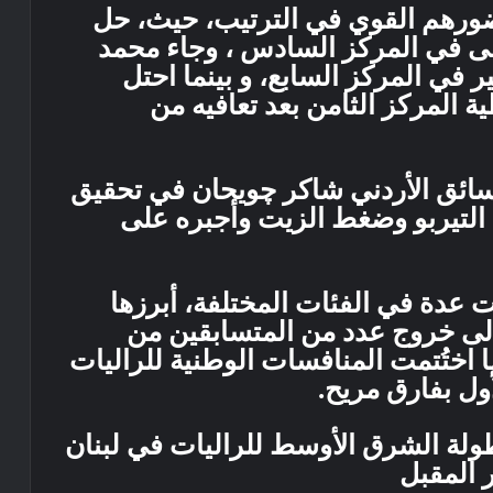
ضورهم القوي في الترتيب، حيث، حل
 في المركز السادس ، وجاء محمد
 في المركز السابع، و بينما احتل
 المركز الثامن بعد تعافيه من
لسائق الأردني شاكر چويحان في تحقيق
التيربو وضغط الزيت وأجبره على
 عدة في الفئات المختلفة، أبرزها
لى خروج عدد من المتسابقين من
 اختُتمت المنافسات الوطنية للراليات
ول بفارق مريح.
ولة الشرق الأوسط للراليات في لبنان