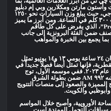
ي تي من أبرز العلامات العالمية، بما
وأستون مارتن ومكلارين وبي إم دبليو
وفورد ولكزس ومرسيدس آي أم جي، حيث يبلغ وزن السيارات نحو ١٢٥٠
كجم وتصل سرعتها إلى ما يقارب ٣٠٠ كلم في الساعة. ومن أبرز ما يميز
فئة LMGT3 اعتماد نظام “Pro-Am”، الذي يفرض على كل طاقم
نف ضمن الفئة البرونزية إلى جانب
ما يجمع بين الخبرة والمواهب
ورغم أن المشاركة في سباق لومان ٢٤ ساعة يومي ١٣ و١٤ يونيو تمثل
ية، فإنها تمثل أيضاً فصلاً جديداً في
مسيرة بدأت في سباقات التحمل عام ٢٠٢٣. ففي موسمه الأول، توج
فريق قطر بلقب الفرق لفئة پورشه ٩٩٢ AM ضمن بطولة الشرق
 المميزة والصعود إلى منصات التتويج
وأبوظبي والكويت.
احة الأوروپية، وأصبح خلال المواسم
في سباقات التحمل الممتدة لست