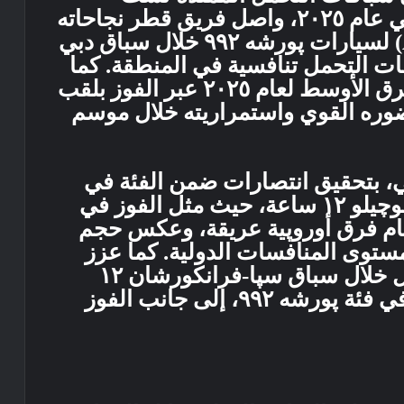
ساعات و١٢ ساعة و٢٤ ساعة. وفي عام ٢٠٢٥، واصل فريق قطر نجاحاته
بتحقيق الفوز في فئة الهواة (AM) لسيارات پورشه ٩٩٢ خلال سباق دبي
اقات التحمل تنافسية في المنطقة. كما
حقق نجاحاً إضافياً في بطولة الشرق الأوسط لعام ٢٠٢٥ عبر الفوز بلقب
شه ٩٩٢، مؤكداً حضوره القوي واستمراريته خلال موسم
لي، بتحقيق انتصارات ضمن الفئة في
سباق أبوظبي ٦ ساعات وسباق موچيلو ١٢ ساعة، حيث مثل الفوز في
اً أمام فرق أوروپية عريقة، وعكس حجم
ستوى المنافسات الدولية. كما عزز
الفريق مكانته في سباقات التحمل خلال سباق سپا-فرانكورشان ١٢
ساعة، بعدما حقق المركز الثاني في فئة پورشه ٩٩٢، إلى جانب الفوز