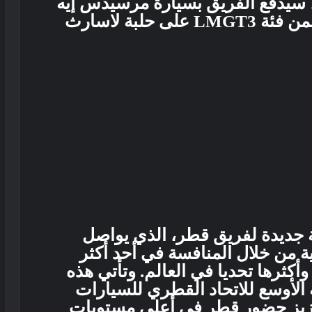
، سيدفع الفريق بسيارة مرسيدس إيه
إم چي موتورسپورت للمنافسة ضمن فئة LMGT3 على حلبة لاسارث
ة جديدة لفريق قطر، الذي يواصل
 من خلال المنافسة في أحد أكثر
كثرها تحديا في العالم. وتأتي هذه
الأوسع للاتحاد القطري للسيارات
 تعزيز حضور قطر في أعلى مستويات