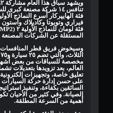
تنافس ١٤ شركة مصنعة كبرى
فئة الهايپركار أسرع النماذج الأول
فيراري وتويوتا وكاديلاك وأستون 
المستقلة عن الشركات المصنعة 
ا
مخصصة للسباقات من بعض أشهر ال
العالم، بعد تزويدها بتعديلات تشم
تعليق خاصة، وتجهيزات إلكترونية 
على حسن إدارة حركة السيارات عل
السائقين بكفاءة، وتنفيذ استراتي
الصيانة. وفي كثير من الأحيان تك
أهمية من السرعة المطلقة.