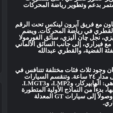
ستمر بدعم وتطوير رياضة المحركات
اون مع فريق آيرون لينكس تحت الرقم
ور القطري في رياضة المحركات. ويضم
ليزي، نجل چان أليزي، سائق الفورمولا
ا مع فيراري، إلى جانب السائق الألماني
ة الفضية، والقطري عبدالله
ن وجود ثلاث فئات مختلفة تتنافس في
الوقت نفسه على الحلبة ذاتها على مدار ٢٤ ساعة. وتنقسم السيارات
المشاركة إلى ثلاث فئات رئيسية هي: الهايپركار، وLMP2، وLMGT3.
، بدءاً من النماذج الأولية المتطورة
التي تصممها الشركات المصنعة، وصولاً إلى سيارات GT المعدلة
ري.