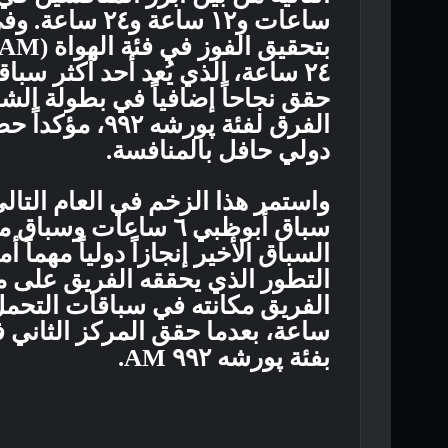
٢٤ ساعة، الذي يُعد أحد أكثر سب
الفرق لفئة پور
دولي حافل بالمنافسة.
واستمر هذا الزخم في العام التا
السباق الأخير إنجازاً دولياً مهم
التطور الذي يحققه الفريق على م
بفئة پورشه ٩٩٢ AM.