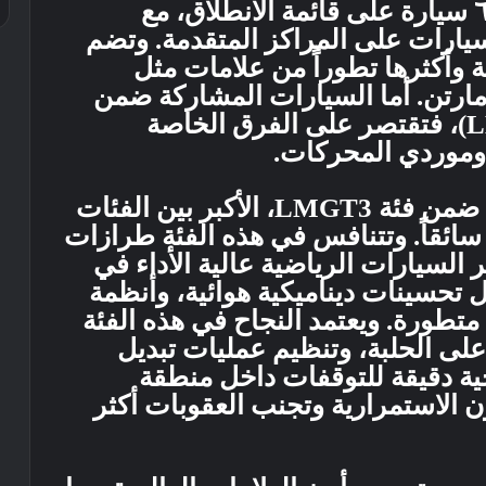
ويشهد سباق هذا العام مشاركة ٦٢ سيارة على قائمة الانطلاق، مع
 للسيارات على المراكز المتقدمة. وتضم
ية وأكثرها تطوراً من علامات مثل
مارتن. أما السيارات المشاركة ضمن
فئة لومان للنماذج الأولية ٢ (LMP2)، فتقتصر على الفرق الخاصة
وموردي المحركات.
وسيخوض فريق قطر المنافسات ضمن فئة LMGT3، الأكبر بين الفئات
لثلاث، والتي تضم ٢٥ سيارة و٧٥ سائقاً. وتتنافس في هذه الفئة طرازات
سيارات الرياضية عالية الأداء في
ل تحسينات ديناميكية هوائية، وأنظمة
متطورة. ويعتمد النجاح في هذه الفئة
ى الحلبة، وتنظيم عمليات تبديل
جية دقيقة للتوقفات داخل منطقة
ون الاستمرارية وتجنب العقوبات أكثر