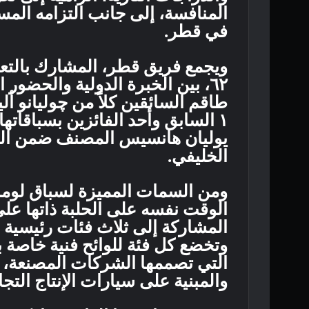
المنافسة، إلى جانب التزامه الم
في قطر.
ويجمع فريق قطر، المشارك بالتع
٦٢، بين الخبرة الدولية والحض
طاقم السائقين كلاً من چوليانو أ
١ السابق وأحد الفائزين بسباقاته
يوليان هانسيس المصنف ضمن الفئ
الخليفي.
ومن السمات المميزة لسباق لوما
وتخضع كل فئة للوائح فنية خاصة بها
والمبنية على سيارات الإنتاج التجا