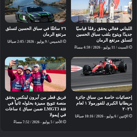
وخاض السائق الألماني يوليان هانسيس،
المصنف ضمن الفئة الفضية، حصة التأهل
على متن سيارة مرسيدس إيه إم چي
⁩⁩⁩⁩⁩⁩اللبناني فغالي يحقق رقمُا قياسيًا
٢٦ سائقًا في سباق الحسين لتسلق
جديدًا ويتوج بلقب سباق الحسين
مرتفع الرمان
التي تحمل ألوان فريق قطر عند الساعة
لتسلق مرتفع الرمان
الخميس / 9 يوليو - 2026 / 2:05 صباحًا
الثامنة مسا ًء. وتمكن من تسجيل أسرع
السبت / 11 يوليو - 2026 / 4:59 مساءً
زمن للفريق طوال أسبوع السباق حتى
الآن، مسجلاً ٣ دقائق و٥٤.٧٧١ ثانية
وبمتوسط سرعة بلغ ٢٠٨.٩ كلم في
الساعة.
إحصائيات خاصة من سباق جائزة
فريق قطر من آيرون لينكس يحقق
بريطانيا الكبرى للفورمولا ١ لعام
منصة تتويج مميزة بحلوله ثانياً في
٢٠٢٦
فئة LMGT3 ضمن سباق ٤ ساعات
في إيمولا
الإثنين / 6 يوليو - 2026 / 10:16 صباحًا
الأحد / 5 يوليو - 2026 / 7:52 مساءً