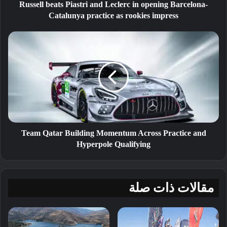
العالم، حيث عكس الفارق الضئيل البالغ
Russell beats Piastri and Leclerc in opening Barcelona-
٠.٠٧٢ ثانية فقط عن المراكز العشرة
Catalunya practice as rookies impress
األولى على طول اللفة البالغة ١٣.٦ كلم
المستوى التنافسي المرتفع في هذه
الفئة.
Team Qatar Building Momentum Across Practice and
Hyperpole Qualifying
مقالات ذات صلة