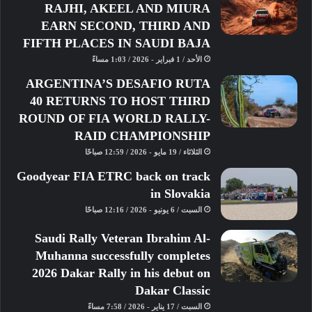
RAJHI, AKEEL AND MIURA
EARN SECOND, THIRD AND
FIFTH PLACES IN SAUDI BAJA
الأحد / 1 فبراير - 2026 / 1:03 مساءً
وانطلقت الفعاليات بحصة التجارب الحرة
ARGENTINA’S DESAFIO RUTA
الثالثة، التي امتدت لثالث ساعات ومنحت
40 RETURNS TO HOST THIRD
الفرق فرصة إضافية لمواصلة إعداد
ROUND OF FIA WORLD RALLY-
سياراتها قبل السباق الذي يستمر على
RAID CHAMPIONSHIP
مدار ٢٤ ساعة. وكان القطري عبدالله
الثلاثاء / 19 مايو - 2026 / 12:59 صباحًا
الخليفي أول من تولى القيادة، قبل أن
Goodyear FIA ETRC back on track
يخلفه يوليان هانسيس الذي رفع من وتيرة
in Slovakia
الأداء مع اقتراب نهاية فترته، مسجلاً
السبت / 6 يونيو - 2026 / 12:16 صباحًا
أفضل زمن للفريق بلغ ٣ دقائق و٥٥.٢٣٢
ثانية. وبعد ذلك تولى چوليانو أليزي
Saudi Rally Veteran Ibrahim Al-
القيادة،ليختتم الفريق التجارب بعد إكمال
Muhanna successfully completes
٣٨ لفة وإنهاء الحصة في المركز الرابع
2026 Dakar Rally in his debut on
عشر.
Dakar Classic
السبت / 17 يناير - 2026 / 7:58 مساءً