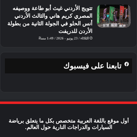
تتويج الأردني غيث أبو طاعة ووصيفه
المصري كريم هاني والثالث الأردني
أنس الحلو في الجولة الثانية من بطولة
الأردن للدريفت
الثلاثاء / 23 يونيو - 2026 / 1:49 مساءً
تابعنا على فيسبوك
وعقب أجواء التأهل الحماسية، أقيمت
حصة التجارب الختامية لمدة ساعة واحدة
أول موقع باللغة العربية متخصص بكل ما يتعلق برياضة
بعد غروب الشمس، بهدف منح السائقين
السيارات والدراجات النارية حول العالم.
فرصة التأقلم. مع ظروف القيادة الليلية.