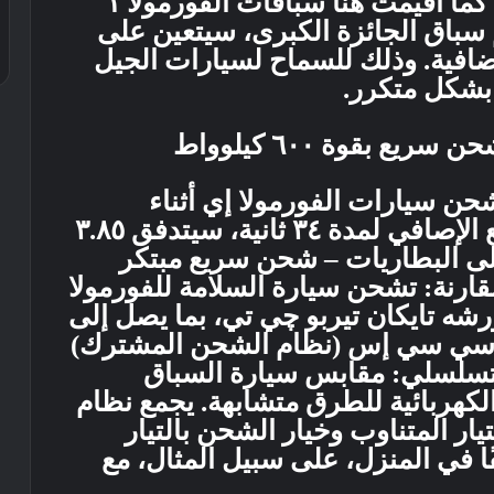
حلبة الشوارع بجوار البحر الأحمر. كما أقيمت هنا سباقات الفورمولا ١
ة بتصميم سباق الجائزة الكبرى، سيتعين على
ضافية. وذلك للسماح لسيارات الجيل
 بشكل متكرر.
ع بقوة ٦٠٠ كيلوواط
ن سيارات الفورمولا إي أثناء
السباق لأول مرة: في توقف الدفع الإصافي لمدة ٣٤ ثانية، سيتدفق ٣.٨٥
لى البطاريات – شحن سريع مبتكر
ل المقارنة: تشحن سيارة السلامة للفورمولا
رشه تايكان تيربو چي تي، بما يصل إلى
حن سي سي إس (نظام الشحن المشترك)
 التسلسلي: مقابس سيارة السباق
لكهربائية للطرق متشابهة. يجمع نظام
ر المتناوب وخيار الشحن بالتيار
ًا في المنزل، على سبيل المثال، مع