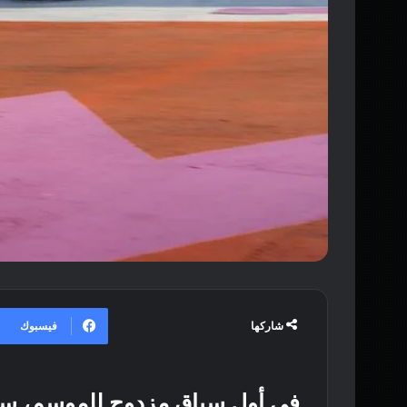
فيسبوك
شاركها
في أول سباق مزدوج للموسم، سيش