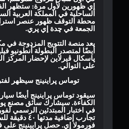
إي ظهورين لأول مرة: ستظهر الفو
الساحلية في المملكة العربية الس
محطة التوقف ظهور عنصر استرات
الجمعة في چدة إي پري.
بعد منصة التتويج المزدوجة في 
أيضًا لمتصدر البطولة أنطونيو في
پاسكال ڤيرلاين لإحضار المركز ال
على التوالي.
توماس پراينينج سيظهر لفتر
في اختبار المبتدئين الرسمي لفو
تجارب إضافية م