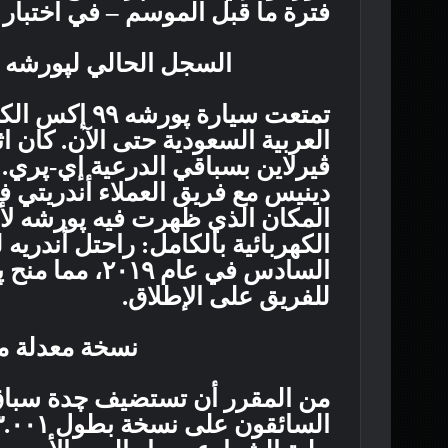
فترة ما قبل الموسم – في اختبار ا
السجل الحالي لپورشه ف
تمتعت سيارة پ
العربية السعودية حتى الآن. كان ا
ڤيرلاين بسباقي الدرعية إي-پري
دينيس مع فريق العملاء أندريتي ف
المكان الذي ظهرت فيه پورشه ل
الكهربائية بالكامل: راحتل أندريه 
السادس في عام 
للفريق على الإطلاق.
نسخة معدلة من 
من المقرر أن تستضيف چدة سباق 