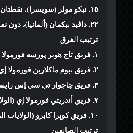
١٥. نيكو مولر (سويسرا)، نقطتان
٢٢. داڤيد بيكمان (ألمانيا)، دون نقاط
ترتيب الفرق
١. فريق تاج هوير پورسه فورمولا إي (ألمانيا)، ٥٨ نقطة
٢. فريق نيوم ماكلارين فورمولا إي (بريطانيا)، ٢٧ نقطة
٣. فريق چاجوار تي سي إس رايسينج (بريطانيا)، ٢٥ نقطة
٧. فريق أندريتي فورمولا إي (الولايات المتحدة)، ١٥ نقطة
١٠. فريق كوپرا كايرو (الولايات المتحدة)، ٤ نقاط
ترتيب الصانعين