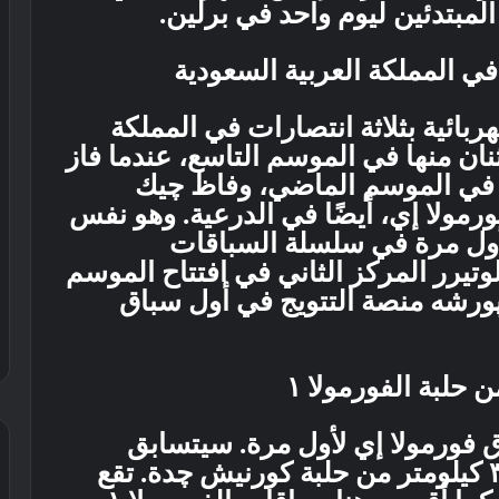
لمبتدئين ليوم واحد في برلين.
ي المملكة العربية السعودية
ورشه ٩٩ إكس الكهربائية بثلاثة انتصارات في المملكة
ثنان منها في الموسم التاسع، عندما فاز
. في الموسم الماضي، وفاظ چيك
ورمولا إي، أيضًا في الدرعية. وهو نفس
أول مرة في سلسلة السباقات
لوتيرر المركز الثاني في افتتاح الموسم
٢٠١٩، مما منح پورشه منصة التتويج في أول سباق
حلبة الفورمولا ١
فورمولا إي لأول مرة. سيتسابق
السائقون على نسخة بطول ٣.٠٠١ كيلومتر من حلبة كورنيش چدة. تقع