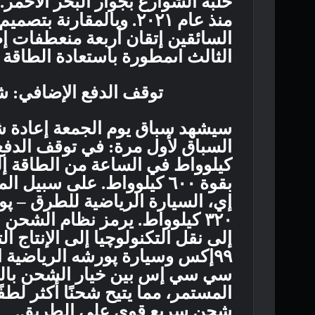
منذ عام ٢٠٢١. وبالمقارن
السائقين إتقان أربعة منعطفات إ
الثالث اىمطورة باستعادة الطاقة
توقف الدفع الإضافي: شحن سري
سيشهد سباق يوم الجمعة إعادة شح
كيلوواط في الساعة من الطاقة إ
بقوة ٦٠٠ كيلوواط. على سبي
إي، السيارة الرياضية للطرق – پو
٣٢٠ كيلوواط. يرمز نظام الش
إلى نقل التكنولوچيا إلى الإنتاج
٩٩إكس وسيارة پورشه الرياضية ا
سي سي إس بين خيار الشحن بالتيا
المستمر، مما يتيح شحنًا أكثر لطف
شحن سريع قوي على الطريق.