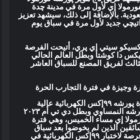
رمولا إي لأول مرة في مدينة چدة
عودية. بالإضافة إلى ذلك، سيشهد تعزيز
يچي جديد لأول مرة في سباق يوم
مكسيكو سيتي إي پري، أتيحت الفرصة
ليكس دا كوشتا وبطل العالم الحالي
ثالث لفريق المصنع للسباق العاشر
ة وجيزة في فترة التجارب الحرة
سيقود توماس پراينينج أيضًا سيارة پورشه ٩٩إكس الكهربائية عالية
الكفاءة. سيشارك سائق مصنع پورشه النمساوي وبطل دي تي أم ٢٠٢٣
رمولا إي مساء الخميس، وهي فترة
دتها ٤٠ دقيقة للسائقين الذين لم يخوضوا بعد سباق
فورمولا إي. حصل پرايينينج على فرصة لاختبار ٩٩إكس الكهربائية في