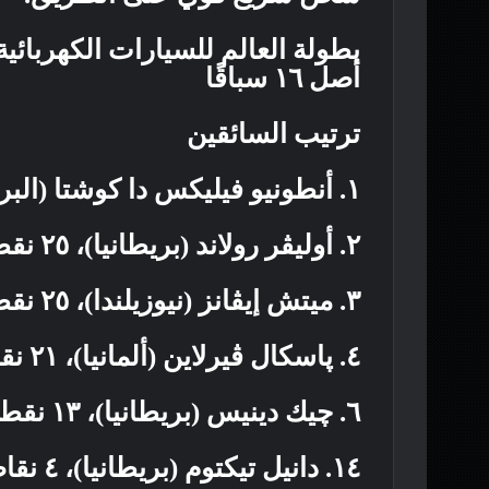
بطولة العالم للسيارات الكهربائية
أصل ١٦ سباقًا
ترتيب السائقين
١. أنطونيو فيليكس دا كوشتا (البرتغال)، ٣٧ نقطة
٢. أوليڤر رولاند (بريطانيا)، ٢٥ نقطة
٣. ميتش إيڤانز (نيوزيلندا)، ٢٥ نقطة
٤. پاسكال ڤيرلاين (ألمانيا)، ٢١ نقطة
٦. چيك دينيس (بريطانيا)، ١٣ نقطة
١٤. دانيل تيكتوم (بريطانيا)، ٤ نقاط