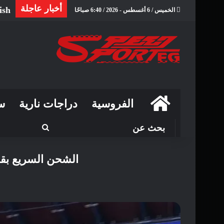
أخبار عاجلة
ish
الخميس / 6 أغسطس - 2026 / 6:40 صباحًا
الرئيسية
الفروسية
دراجات نارية
س
بحث
عن
الشحن السريع بقوة ٦٠٠ كيلوواط: محطات توقف في أول ظهور لفورمول