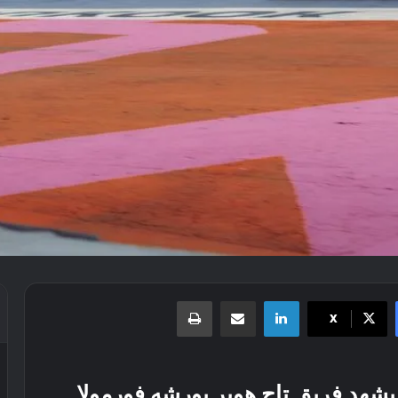
لينكدإن
مشاركة عبر البريد
طباعة
X
هد فريق تاج هوير پورشه فورمولا