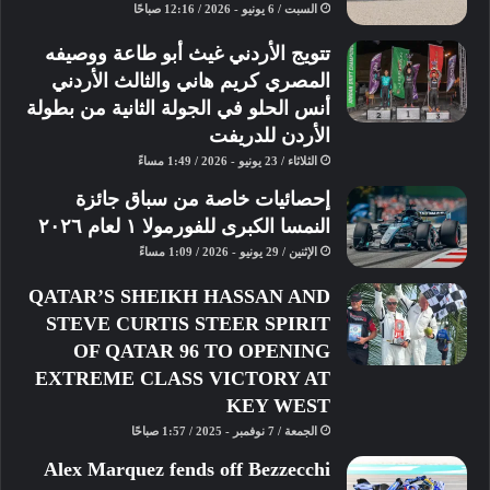
السبت / 6 يونيو - 2026 / 12:16 صباحًا
يساري فوري. كما يبدأ القطاع الفائق عند
البوابة ١٠، ويمر عبر البوابة ١٨.
تتويج الأردني غيث أبو طاعة ووصيفه
المصري كريم هاني والثالث الأردني
ثم تمر السيارات عبر قسم متعرج ينتهي
أنس الحلو في الجولة الثانية من بطولة
بأكبر قفزة في المسار. على الرغم من أنه
الأردن للدريفت
يبدو هادئًا، إلا أنه يتميز بانحدار كبير عند
الثلاثاء / 23 يونيو - 2026 / 1:49 مساءً
هبوطه. ثم تأتي منطقة كبح شديد أخرى،
إحصائيات خاصة من سباق جائزة
إلى منعطف حاد يمين ضيق، ثم انعطاف
النمسا الكبرى للفورمولا ١ لعام ٢٠٢٦
يسار بزاوية ٩٠ درجة بعده، قبل الصعود
الإثنين / 29 يونيو - 2026 / 1:09 مساءً
إلى البوابة. الطريق ١٧ الذي يُتيح
QATAR’S SHEIKH HASSAN AND
إطلالات خلابة على الصحراء…
STEVE CURTIS STEER SPIRIT
OF QATAR 96 TO OPENING
لكن السائقين لن يتوقفوا ليُعجبوا بذلك.
EXTREME CLASS VICTORY AT
بل سيحتاجون إلى إدارة صعودهم
KEY WEST
ونزولهم بإتقان، خاصةً مع وجود سلسلة
الجمعة / 7 نوفمبر - 2025 / 1:57 صباحًا
أخرى من المنعطفات السريعة يسارًا
Alex Marquez fends off Bezzecchi
ويمينًا في انتظارهم.