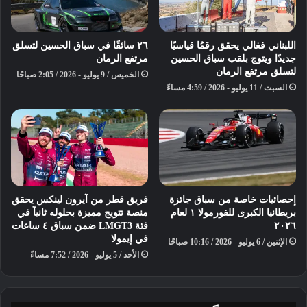
⁩⁩⁩⁩⁩⁩اللبناني فغالي يحقق رقمُا قياسيًا
٢٦ سائقًا في سباق الحسين لتسلق
جديدًا ويتوج بلقب سباق الحسين
مرتفع الرمان
لتسلق مرتفع الرمان
الخميس / 9 يوليو - 2026 / 2:05 صباحًا
السبت / 11 يوليو - 2026 / 4:59 مساءً
السباقات التجريبية والسباقات متعددة
السيارات
إحصائيات خاصة من سباق جائزة
فريق قطر من آيرون لينكس يحقق
بريطانيا الكبرى للفورمولا ١ لعام
منصة تتويج مميزة بحلوله ثانياً في
تبدأ الإثارة مع “اللفّة الأخيرة” الختامية
٢٠٢٦
فئة LMGT3 ضمن سباق ٤ ساعات
في إيمولا
الإثنين / 6 يوليو - 2026 / 10:16 صباحًا
لسباق إكستريم إي – سلسلة من سباقات
الأحد / 5 يوليو - 2026 / 7:52 مساءً
السيارات المتعددة على مدار يومين.
سيشكل هذا المسار بعد ذلك أساس