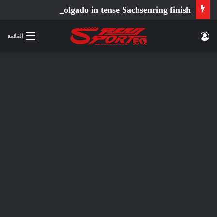
Ortola fends off Holgado in tense Sachsenring finish
تسجيل الدخول
القائمة