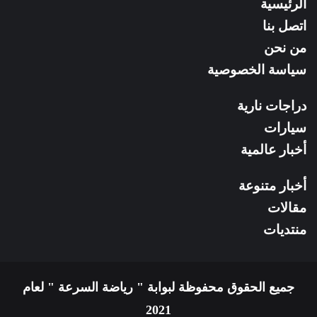
إلى النهاية لإكمال اللفة. وعند ذلك
الرئيسية
RSS
المنعطف الأيمن يوجد مدخل منطقة
اتصل بنا
التبديل أيضًا.
من نحن
سياسة الخصوصية
يبلغ طول مسار إكستريم إي ٣.١٢٧ كم،
مع المزيد نسخة إكستريم إتش المتطلبة
دراجات نارية
تصل إلى ٣.٠٢١ كيلومتر.
سيارات
أخبار عالمية
أخبار متنوعة
مقالات
منتديات
جميع الحقوق محفوظة لبوابة " رياضة السرعة " لعام
2021