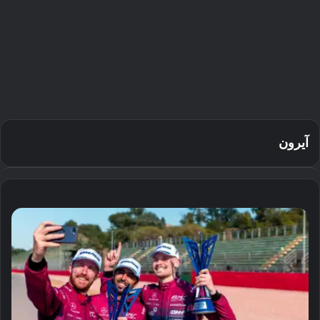
آيرون