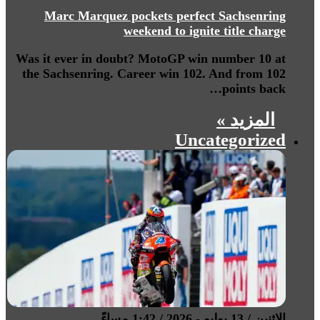
Marc Marquez pockets perfect Sachsenring
weekend to ignite title charge
Was it ever in doubt? MotoGP win number 10 at
the Sachsenring. Career win 102. And from 102
points back…
المزيد »
Uncategorized
الإثنين / 13 يوليو - 2026 / 1:42 مساءً