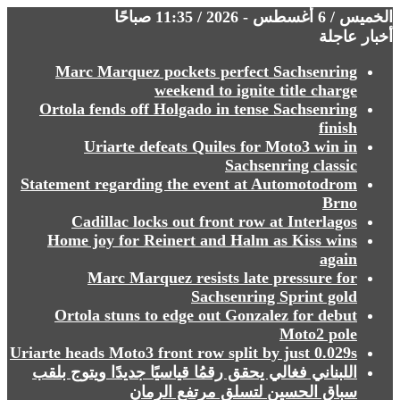
الخميس / 6 أغسطس - 2026 / 11:35 صباحًا
أخبار عاجلة
Marc Marquez pockets perfect Sachsenring
weekend to ignite title charge
Ortola fends off Holgado in tense Sachsenring
finish
Uriarte defeats Quiles for Moto3 win in
Sachsenring classic
Statement regarding the event at Automotodrom
Brno
Cadillac locks out front row at Interlagos
Home joy for Reinert and Halm as Kiss wins
again
Marc Marquez resists late pressure for
Sachsenring Sprint gold
Ortola stuns to edge out Gonzalez for debut
Moto2 pole
Uriarte heads Moto3 front row split by just 0.029s
⁩⁩⁩⁩⁩⁩اللبناني فغالي يحقق رقمُا قياسيًا جديدًا ويتوج بلقب
سباق الحسين لتسلق مرتفع الرمان