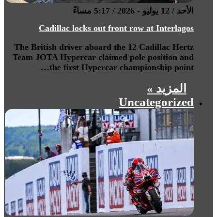
الأحد / 12 يوليو - 2026 / 5:17 مساءً
Cadillac locks out front row at Interlagos
The British driver aboard the 12 Cadillac Hertz
Team JOTA Hypercar claimed pole position and
the first Hypercar championship point…
المزيد »
Uncategorized