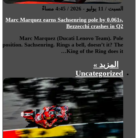
السبت / 11 يوليو - 2026 / 4:45 مساءً
Marc Marquez earns Sachsenring pole by 0.061s,
Bezzecchi crashes in Q2
Marc Marquez (Ducati Lenovo Team). Pole
position. Sachsenring. Rings a bell, doesn’t it? The
King of the Ring does it…
المزيد »
Uncategorized