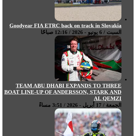
Goodyear FIA ETRC back on track in Slovakia
السبت / 6 يونيو - 2026 / 12:16 صباحًا
TEAM ABU DHABI EXPANDS TO THREE
BOAT LINE-UP OF ANDERSSON, STARK AND
AL QEMZI
الجمعة / 17 أبريل - 2026 / 3:51 مساءً