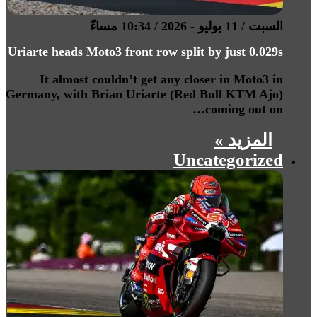
السبت / 11 يوليو - 2026 / 10:34 مساءً
Uriarte heads Moto3 front row split by just 0.029s
It almost couldn’t get any closer in Moto3 in
Germany, with Brian Uriarte (Red Bull KTM Ajo)
coming out on…
المزيد »
Uncategorized