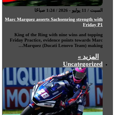
السبت / 11 يوليو - 2026 / 1:24 صباحًا
Marc Marquez asserts Sachsenring strength with
Friday P1
King of the Ring with nine wins and topping
Friday Practice, evidence points towards Marc
Marquez (Ducati Lenovo Team) making…
المزيد »
Uncategorized