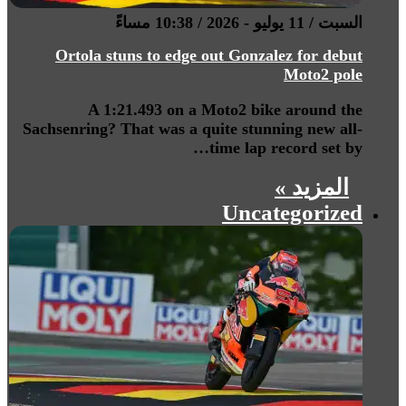
السبت / 11 يوليو - 2026 / 10:38 مساءً
Ortola stuns to edge out Gonzalez for debut
Moto2 pole
A 1:21.493 on a Moto2 bike around the
Sachsenring? That was a quite stunning new all-
time lap record set by…
المزيد »
Uncategorized