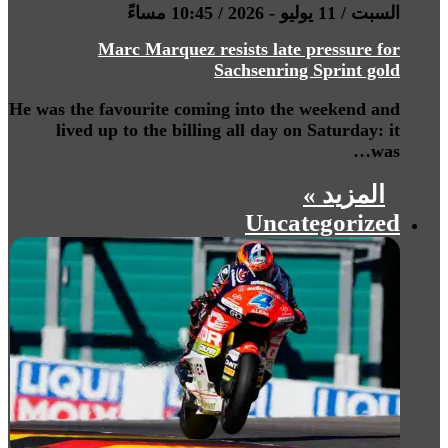
السبت / 11 يوليو - 2026 / 10:45 مساءً
Marc Marquez resists late pressure for
Sachsenring Sprint gold
He was the favourite coming into the weekend and
lived up to the billing all day on Saturday: it
was…
المزيد »
Uncategorized