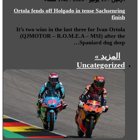
Ortola fends off Holgado in tense Sachsenring
finish
It’s two wins in the last three for Ivan Ortola
(QJMOTOR – R.O.M.E.A – MSI) after the
Spaniard dug deep…
المزيد »
Uncategorized